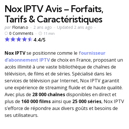
Nox IPTV Avis – Forfaits,
Tarifs & Caractéristiques
Publié
par
Florian.o
2 ans ago
Updated
2 ans ago
par
0
Comments
11 min
4.4/5
Nox IPTV
se positionne comme le
fournisseur
d’abonnement IPTV
de choix en France, proposant un
accès illimité à une vaste bibliothèque de chaînes de
télévision, de films et de séries. Spécialisé dans les
services de télévision par Internet, Nox IPTV garantit
une expérience de streaming fluide et de haute qualité.
Avec plus de
28 000 chaînes
disponibles en direct et
plus de
160 000 films
ainsi que
25 000 séries
, Nox IPTV
s’efforce de répondre aux divers goûts et besoins de
ses utilisateurs.