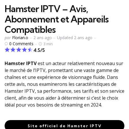
Hamster IPTV – Avis,
Abonnement et Appareils
Compatibles
Publié
par
Florian.o
2 ans ago
Updated
2 ans ago
par
0
Comments
3 min
4.5/5
Hamster IPTV
est un acteur relativement nouveau sur
le marché de l’IPTV, promettant une vaste gamme de
chaînes et une expérience de visionnage fluide. Dans
cette avis, nous examinerons les caractéristiques de
Hamster IPTV, sa performance, ses tarifs et son service
client, afin de vous aider à déterminer si c’est le choix
idéal pour vos besoins de streaming en 2024.
Site officiel de Hamster IPTV