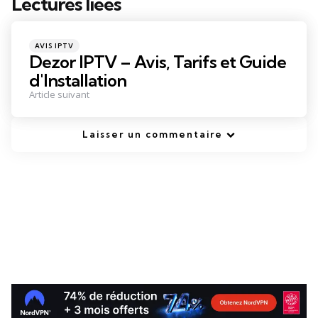
Lectures liées
Post
navigation
Posted
AVIS IPTV
in
Dezor IPTV – Avis, Tarifs et Guide
d'Installation
Article suivant
Laisser un commentaire