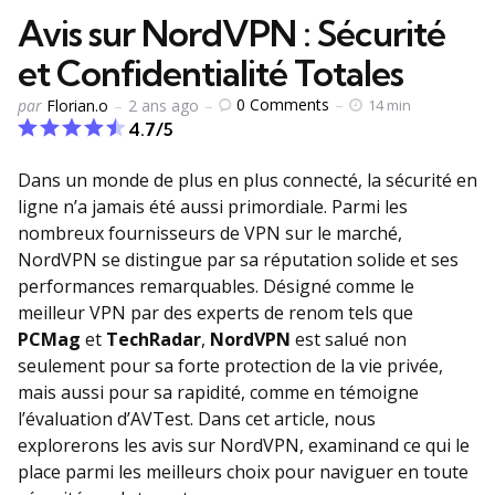
Avis sur NordVPN : Sécurité
et Confidentialité Totales
Publié
0
Comments
par
Florian.o
2 ans ago
14 min
par
4.7/5
Dans un monde de plus en plus connecté, la sécurité en
ligne n’a jamais été aussi primordiale. Parmi les
nombreux fournisseurs de VPN sur le marché,
NordVPN se distingue par sa réputation solide et ses
performances remarquables. Désigné comme le
meilleur VPN par des experts de renom tels que
PCMag
et
TechRadar
,
NordVPN
est salué non
seulement pour sa forte protection de la vie privée,
mais aussi pour sa rapidité, comme en témoigne
l’évaluation d’AVTest. Dans cet article, nous
explorerons les avis sur NordVPN, examinand ce qui le
place parmi les meilleurs choix pour naviguer en toute